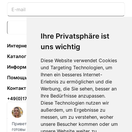
Подписаться
Ihre Privatsphäre ist
uns wichtig
Интернет-магазин
Каталог
Diese Website verwendet Cookies
Информация
und Targeting Technologien, um
Ihnen ein besseres Internet-
Помощь
Erlebnis zu ermöglichen und die
Контакты
Werbung, die Sie sehen, besser an
Ihre Bedürfnisse anzupassen.
+49(0)170-74-52-966
Diese Technologien nutzen wir
maxxreise@gmail.com
außerdem, um Ergebnisse zu
messen, um zu verstehen, woher
Tal 44, 80331 München, Deutschland
unsere Besucher kommen oder um
unsere Website weiter zu