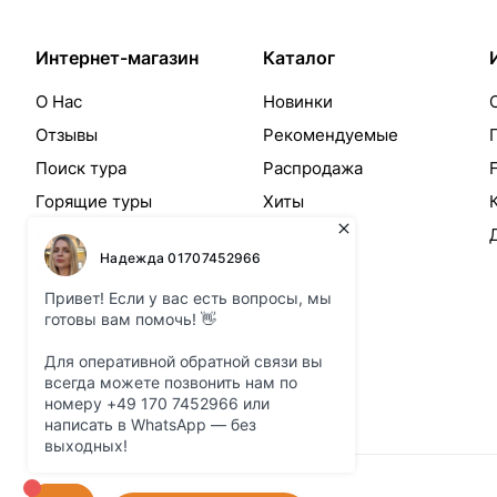
Интернет-магазин
Каталог
О Нас
Новинки
Отзывы
Рекомендуемые
Поиск тура
Распродажа
Горящие туры
Хиты
Блог
Бренды
Контакты
Форма запроса на тур
ToursInfo.de — быстрый
контакт