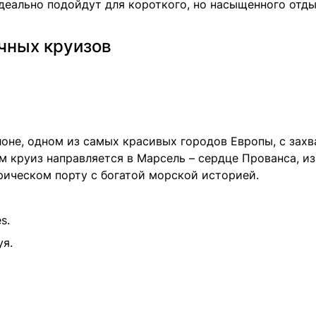
еально подойдут для короткого, но насыщенного отды
чных круизов
елоне, одном из самых красивых городов Европы, с за
ем круиз направляется в Марсель – сердце Прованса, 
рическом порту с богатой морской историей.
s.
уя.