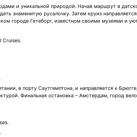
рдами и уникальной природой. Начав маршрут в датск
идеть знаменитую русалочку. Затем круиз направляетс
ском городе Гетеборг, известном своими музеями и ую
I Cruises.
.
итании, в порту Саутгемптона, и направляется к Брюгг
турой. Финальная остановка – Амстердам, город вело
ses.
.