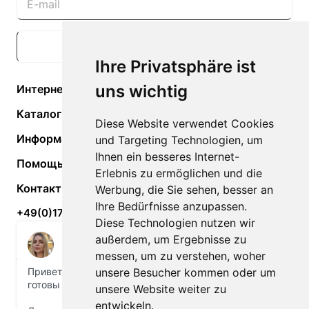
Подписаться
Ihre Privatsphäre ist
uns wichtig
Интернет-магазин
Каталог
Diese Website verwendet Cookies
Информация
und Targeting Technologien, um
Ihnen ein besseres Internet-
Помощь
Erlebnis zu ermöglichen und die
Контакты
Werbung, die Sie sehen, besser an
Ihre Bedürfnisse anzupassen.
+49(0)170-74-52-966
Diese Technologien nutzen wir
maxxreise@gmail.com
außerdem, um Ergebnisse zu
messen, um zu verstehen, woher
Tal 44, 80331 München, Deutschland
unsere Besucher kommen oder um
unsere Website weiter zu
entwickeln.