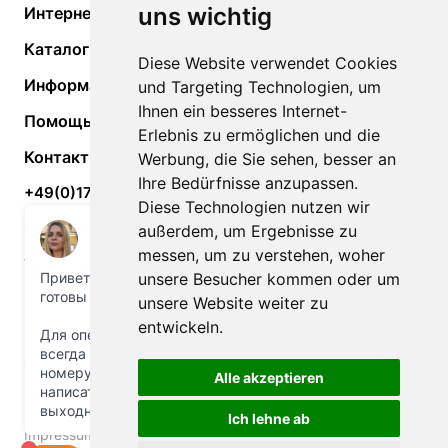
uns wichtig
Интернет-магазин
Каталог
Diese Website verwendet Cookies
Информация
und Targeting Technologien, um
Ihnen ein besseres Internet-
Помощь
Erlebnis zu ermöglichen und die
Контакты
Werbung, die Sie sehen, besser an
Ihre Bedürfnisse anzupassen.
+49(0)170-74-52-966
Diese Technologien nutzen wir
maxxreise@gmail.com
außerdem, um Ergebnisse zu
messen, um zu verstehen, woher
Tal 44, 80331 München, Deutschland
unsere Besucher kommen oder um
unsere Website weiter zu
entwickeln.
Alle akzeptieren
© 2026 Горящие туры из Германии
Ich lehne ab
Impressum
Datenschutz
RU