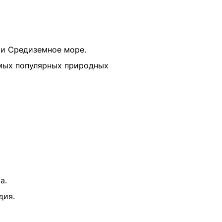
 и Средиземное море.
амых популярных природных
а.
дия.