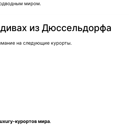
подводным миром.
ьдивах из Дюссельдорфа
нимание на следующие курорты.
luxury-курортов мира
.