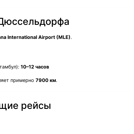
 Дюссельдорфа
na International Airport (MLE)
.
тамбул):
10–12 часов
ляет примерно
7900 км
.
ющие рейсы