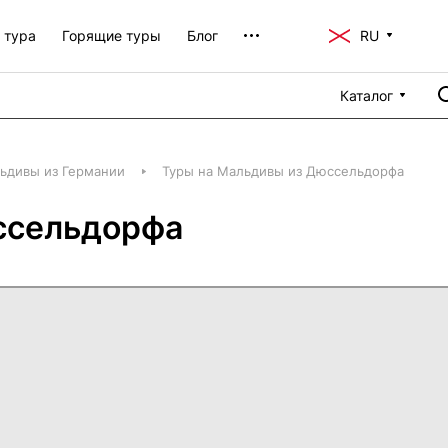
 тура
Горящие туры
Блог
RU
Каталог
ьдивы из Германии
Туры на Мальдивы из Дюссельдорфа
ссельдорфа