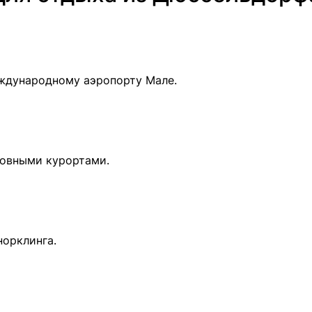
еждународному аэропорту Мале.
овными курортами.
норклинга.