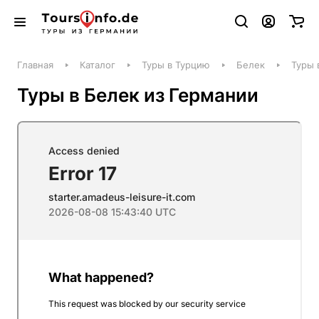
Главная
Каталог
Туры в Турцию
Белек
Туры 
Туры в Белек из Германии